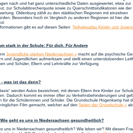
agen nach und hat ganz unterschiedliche Daten ausgewertet, etwa zur
ut, zur Schulabbrecherquote sowie zu Querschnittsindikatoren wie der
artung. Oldenburg zählt zu den städtischen Regionen mit einzelnen
ürden. Besonders hoch im Vergleich zu anderen Regionen ist hier die
ut.
formationen gibt es auf diesen Seiten:
Teilhabeatlas Kinder und Jugend
 stark in der Schule: Für dich. Für Andere
form
Jugendliche stärken Niedersachsen »
macht auf die psychische Ge
rn und Jugendlichen aufmerksam und stellt einen unterstützenden Leit
en und Schüler, Eltern und Lehrkräfte zur Verfügung.
i - was ist das denn?
ntaxis“ werden Autos bezeichnet, mit denen Eltern ihre Kinder zur Schul
en. Dadurch kommt es immer öfter zu Verkehrsbehinderungen und gef
en für die Schülerinnen und Schüler. Die Grundschule Hogenkamp hat 
dringlichen Film gemacht, welcher auf den
Seiten der Grundschule »
abr
 Wie geht es uns in Niedersachsen gesundheitlich?
es uns in Niedersachsen gesundheitlich? Wie leben wir? Mit diesen Fr