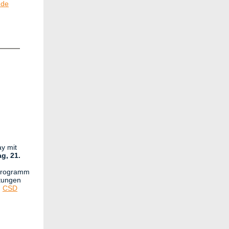
.de
ay mit
g, 21.
 Programm
ltungen
n
CSD