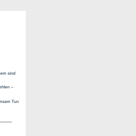
g
dem sind
ehlen –
insam Tun