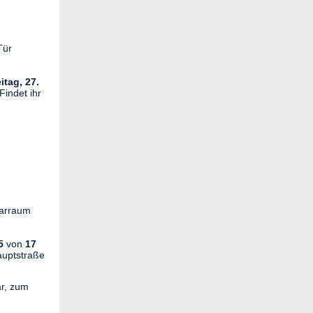
Tür
itag, 27.
Findet ihr
arraum
25
von
17
auptstraße
r, zum
.