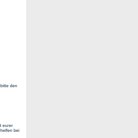
bitte den
t eurer
 helfen bei