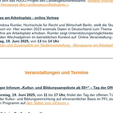
gt sich das HuGO-Projekt des Landesgesundheitsamts.
Weitere Infomat
r Homepage des Landesgesundheitsamts »
.
 am Arbeitsplatz - online Vortrag
Andrea Rumler, Hochschule für Recht und Wirtschaft Berlin, stellt die St
rt vor. Hier wurden 2023 erstmals Daten in Deutschland zum Thema
hre am Arbeitsplatz erhoben. Rumler zeigt Unterstützungsmöglichkeite
 den Wechseljahren im betrieblichen Kontext auf. Online Veranstaltung
ag,
19. Juni 2025,
von
13
bis
14 Uhr
.
onen und Zugangslink zur Studienvorstellung: „Menopause am Arbeitspl
Veranstaltungen und Termine
ger Inforum „Kultur- und Bildungsangebote ab 55+“ – Tag der Of
rstag, 19. Juni 2025,
von
11
bis
17 Uhr,
findet der Tag der offenen T
er Kultur- und Bildungseinrichtung auf ehrenamtlicher Basis im PFL sta
um Programm auf
den Seiten vom inForum
»
.