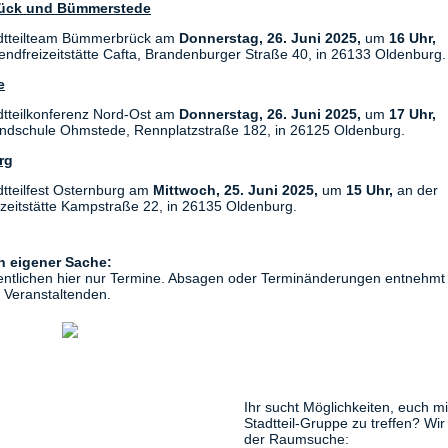
ück und Bümmerstede
dtteilteam Bümmerbrück am
Donnerstag,
26. Juni 2025,
um
16 Uhr,
endfreizeitstätte Cafta, Brandenburger Straße 40, in 26133 Oldenburg.
e
dtteilkonferenz Nord-Ost am
Donnerstag, 26. Juni 2025,
um
17 Uhr,
ndschule Ohmstede, Rennplatzstraße 182, in 26125 Oldenburg.
rg
dtteilfest Osternburg am
Mittwoch, 25. Juni 2025,
um
15 Uhr,
an der
izeitstätte Kampstraße 22, in 26135 Oldenburg.
in eigener Sache:
fentlichen hier nur Termine. Absagen oder Terminänderungen entnehmt 
r Veranstaltenden.
Ihr sucht Möglichkeiten, euch mi
Stadtteil-Gruppe zu treffen? Wir
der Raumsuche: