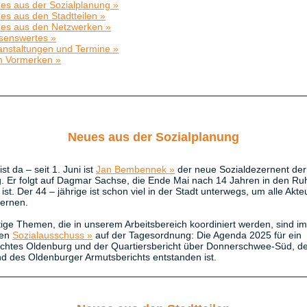
es aus der Sozialplanung
»
es aus den Stadtteilen
»
es aus den Netzwerken
»
senswertes
»
anstaltungen und Termine
»
 Vormerken »
Neues aus der Sozialplanung
st da – seit 1. Juni ist
Jan Bembennek »
der neue Sozialdezernent der
. Er folgt auf Dagmar Sachse, die Ende Mai nach 14 Jahren in den Ru
st. Der 44 – jährige ist schon viel in der Stadt unterwegs, um alle Akte
lernen.
ige Themen, die in unserem Arbeitsbereich koordiniert werden, sind im
en
Sozialausschuss »
auf der Tagesordnung: Die Agenda 2025 für ein
echtes Oldenburg und der Quartiersbericht über Donnerschwee-Süd, d
nd des Oldenburger Armutsberichts entstanden ist.