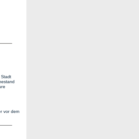
 Stadt
hestand
ure
er vor dem