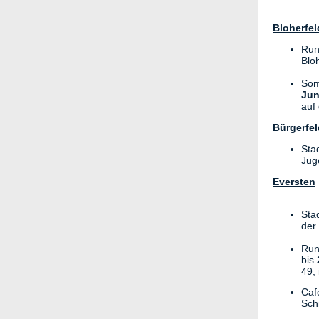
Bloherfel
Run
Blo
Som
Jun
auf
Bürgerfe
Sta
Jug
Eversten
Sta
der
Run
bis
49,
Caf
Sch