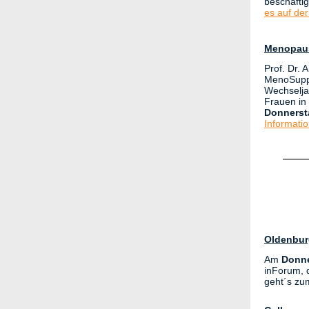
beschäfti
es auf de
Menopause
Prof. Dr. 
MenoSuppo
Wechselja
Frauen in
Donnerst
Informati
Oldenbur
Am
Donne
inForum, d
geht´s z