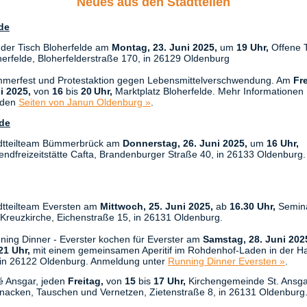
Neues aus den Stadtteilen
de
der Tisch Bloherfelde am
Montag, 23. Juni 2025,
um
19 Uhr,
Offene 
herfelde, Bloherfelderstraße 170, in 26129 Oldenburg
merfest und Protestaktion gegen Lebensmittelverschwendung. Am
Fre
i 2025,
von
16
bis
20 Uhr,
Marktplatz Bloherfelde. Mehr Informationen 
 den
Seiten von Janun Oldenburg »
.
lde
dtteilteam Bümmerbrück am
Donnerstag,
26. Juni 2025,
um
16 Uhr,
endfreizeitstätte Cafta, Brandenburger Straße 40, in 26133 Oldenburg.
dtteilteam Eversten am
Mittwoch, 25. Juni 2025,
ab
16.30 Uhr,
Semin
 Kreuzkirche, Eichenstraße 15, in 26131 Oldenburg.
ning Dinner - Everster kochen für Everster am
Samstag,
28. Juni 20
21 Uhr,
mit einem gemeinsamen Aperitif im Rohdenhof-Laden in der H
 in 26122 Oldenburg. Anmeldung unter
Running Dinner Eversten »
.
é Ansgar, jeden
Freitag,
von
15
bis
17 Uhr,
Kirchengemeinde St. Ansga
nacken, Tauschen und Vernetzen, Zietenstraße 8, in 26131 Oldenburg