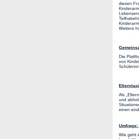
diesen Fr
Kinderarm
Lebenserw
Teilhabeh
Kinderarm
Weitere In
Gemeinsam
Die Platt
von Kinde
Schülerinn
Elterntax
Als „Elter
und abhol
Situation
einen ein
Umfrage:
Wie geht 