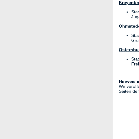
Kreyenbr
Sta
Jug
Ohmsted
Sta
Gru
Osternbu
Sta
Fre
Hinweis 
Wir veröf
Seiten de