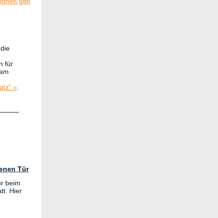
ionen gibt
udie
n für
 am
atz“ »
.
fenen Tür
ür beim
tt. Hier