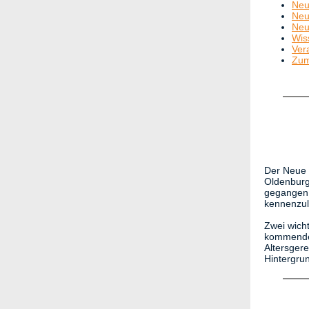
Neu
Neu
Neu
Wis
Ver
Zum
Der Neue i
Oldenburg
gegangen i
kennenzu
Zwei wicht
kommend
Altersger
Hintergru