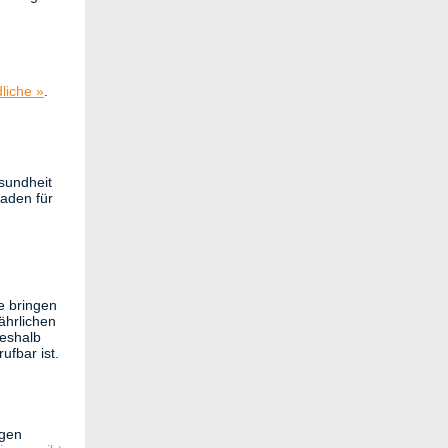
liche »
.
sundheit
faden für
e bringen
ährlichen
deshalb
ufbar ist.
agen