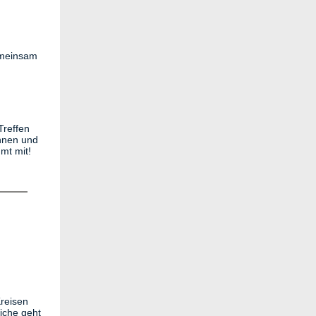
gemeinsam
Treffen
innen und
mt mit!
Kreisen
iche geht