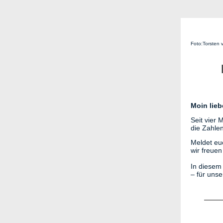
Foto:Torsten
Moin lie
Seit vier
die Zahle
Meldet eu
wir freuen
In diesem
– für uns